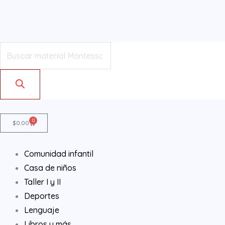
Ir
al
contenido
Products
search
0
Cart
$
0.00
Comunidad infantil
Casa de niños
Taller I y II
Deportes
Lenguaje
Libros y más