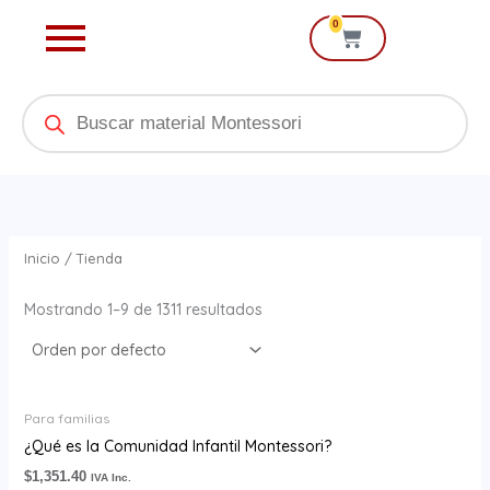
Ir
0
Cart
al
contenido
Products
search
Inicio
/ Tienda
Mostrando 1–9 de 1311 resultados
Para familias
¿Qué es la Comunidad Infantil Montessori?
$
1,351.40
IVA Inc.