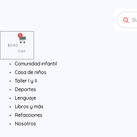
Ir
Products
al
search
contenido
0
$
0.00
Cart
Comunidad infantil
Casa de niños
Taller I y II
Deportes
Lenguaje
Libros y más
Refacciones
Nosotros