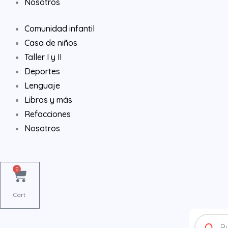
Nosotros
Comunidad infantil
Casa de niños
Taller I y II
Deportes
Lenguaje
Libros y más
Refacciones
Nosotros
0
Cart
Products
search