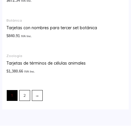
$
672.34
IVA Inc.
Botánica
Tarjetas con nombres para tercer set botánica
$
840.91
IVA Inc.
Zoología
Tarjetas de términos de células animales
$
1,380.66
IVA Inc.
1
2
→