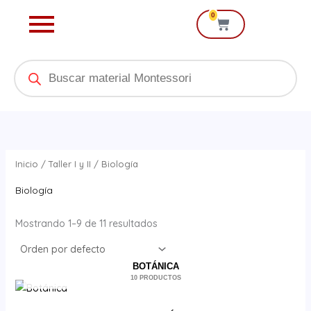
Ir
0
Cart
al
contenido
Products
search
Inicio
/
Taller I y II
/ Biología
Biología
Mostrando 1–9 de 11 resultados
BOTÁNICA
10 PRODUCTOS