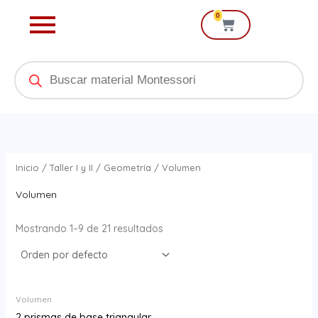
Ir
0
Cart
al
contenido
Products
search
Inicio
/
Taller I y II
/
Geometría
/ Volumen
Volumen
Mostrando 1–9 de 21 resultados
Volumen
2 prismas de base triangular