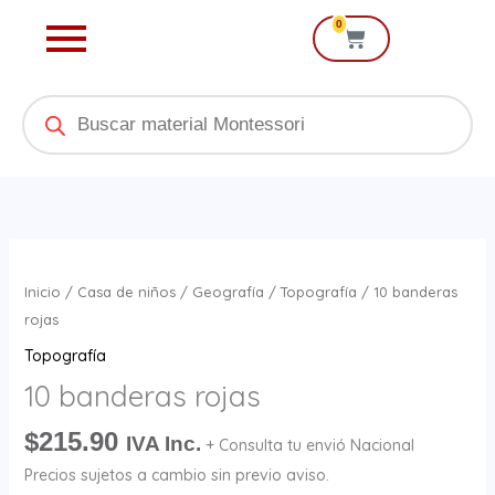
Ir
0
Cart
al
contenido
Products
search
10
banderas
Inicio
/
Casa de niños
/
Geografía
/
Topografía
/ 10 banderas
rojas
rojas
cantidad
Topografía
10 banderas rojas
$
215.90
IVA Inc.
+ Consulta tu envió Nacional
Precios sujetos a cambio sin previo aviso.