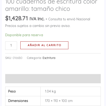
100 cuadernos de escritura color
amarillo:
amarillo: tamaño chico
tamaño
chico
$
1,428.71
IVA Inc.
+ Consulta tu envió Nacional
cantidad
Precios sujetos a cambio sin previo aviso.
Disponible para reserva
AÑADIR AL CARRITO
SKU:
0166B0
Categoría:
Esctritura
Información adicional
Peso
1.04 kg
Dimensiones
170 × 110 × 100 cm