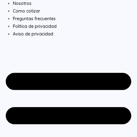
Nosotros
c
n
s
Como cotizar
Preguntas frecuentes
e
k
t
Política de privacidad
Aviso de privacidad
b
e
a
o
d
g
o
i
r
k
n
a
m