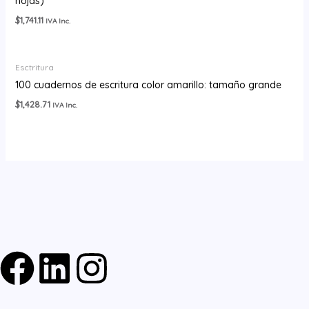
hojas)
$
1,741.11
IVA Inc.
Esctritura
100 cuadernos de escritura color amarillo: tamaño grande
$
1,428.71
IVA Inc.
F
L
I
a
i
n