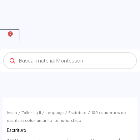
0
Cart
Products
search
100
cuadernos
Inicio
/
Taller I y II
/
Lenguaje
/
Esctritura
/ 100 cuadernos de
de
escritura color amarillo: tamaño chico
escritura
Esctritura
color