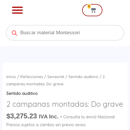
Ir
0
Cart
al
contenido
Products
search
2
campanas
Inicio
/
Refacciones
/
Sensorial
/
Sentido auditivo
/ 2
montadas:
campanas montadas: Do grave
Do
Sentido auditivo
grave
2 campanas montadas: Do grave
cantidad
$
3,275.23
IVA Inc.
+ Consulta tu envió Nacional
Precios sujetos a cambio sin previo aviso.