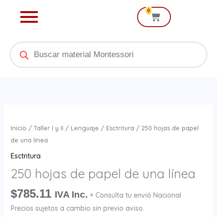
Ir
0
Cart
al
contenido
Products
search
250
hojas
Inicio
/
Taller I y II
/
Lenguaje
/
Esctritura
/ 250 hojas de papel
de
de una línea
papel
Esctritura
de
250 hojas de papel de una línea
una
línea
$
785.11
IVA Inc.
+ Consulta tu envió Nacional
cantidad
Precios sujetos a cambio sin previo aviso.