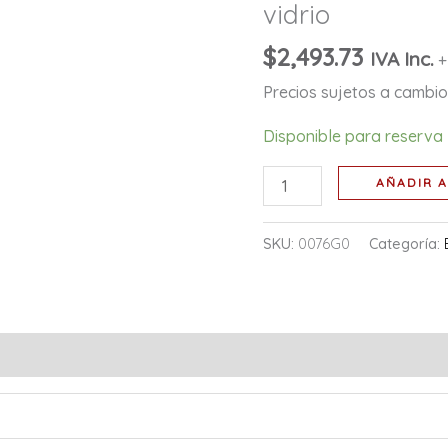
vidrio
en
caja:
$
2,493.73
IVA Inc.
+
vidrio
Precios sujetos a cambio 
cantidad
Disponible para reserva
AÑADIR A
SKU:
0076G0
Categoría: