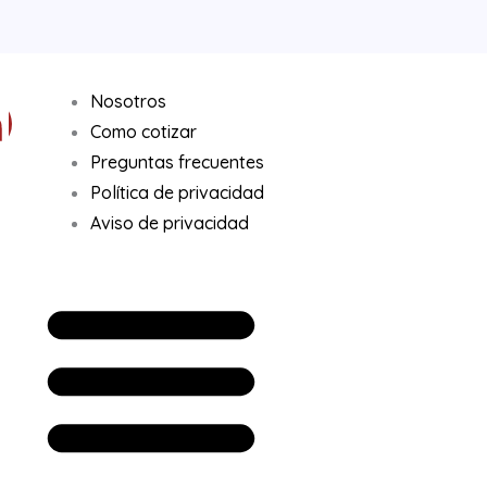
L
Nosotros
Como cotizar
Preguntas frecuentes
Política de privacidad
n
Aviso de privacidad
k
e
d