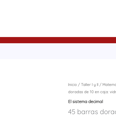
45
Inicio
/
Taller I y II
/
Matemá
barras
doradas de 10 en caja: vid
doradas
El sistema decimal
de
45 barras dorad
10