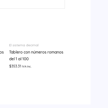
El sistema decimal
os
Tablero con números romanos
del 1 al 100
$
353.31
IVA Inc.