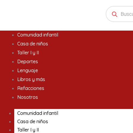
Ir
Products
search
al
contenido
Comunidad infantil
Casa de niños
Taller I y II
Deportes
Lenguaje
Libros y más
Refacciones
Nosotros
Comunidad infantil
Casa de niños
Taller I y II