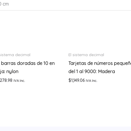
40 cm
 sistema decimal
El sistema decimal
 barras doradas de 10 en
Tarjetas de números pequeñ
ja: nylon
del 1 al 9000: Madera
,278.98
$
1,149.06
IVA Inc.
IVA Inc.