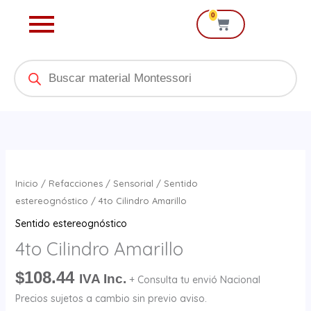
Ir
0
Cart
al
contenido
Products
search
4to
Cilindro
Inicio
/
Refacciones
/
Sensorial
/
Sentido
Amarillo
estereognóstico
/ 4to Cilindro Amarillo
cantidad
Sentido estereognóstico
4to Cilindro Amarillo
$
108.44
IVA Inc.
+ Consulta tu envió Nacional
Precios sujetos a cambio sin previo aviso.