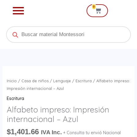
Ir
0
Cart
al
contenido
Products
search
Alfabeto
impreso:
Inicio
/
Casa de niños
/
Lenguaje
/
Escritura
/ Alfabeto impreso:
Impresión
Impresión internacional – Azul
internacional
Escritura
-
Alfabeto impreso: Impresión
Azul
internacional – Azul
cantidad
$
1,401.66
IVA Inc.
+ Consulta tu envió Nacional