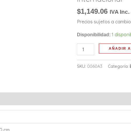
-
Rojo
$
1,149.06
IVA Inc.
cantidad
Precios sujetos a cambio 
1 dispon
Disponibilidad:
AÑADIR A
SKU:
0060A3
Categoría:
10 cm