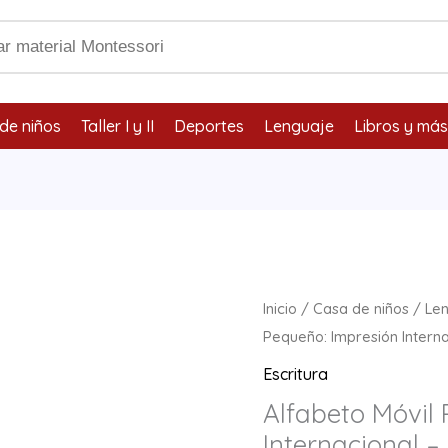
de niños
Taller I y II
Deportes
Lenguaje
Libros y más
Alfabeto
Inicio
/
Casa de niños
/
Le
Móvil
Pequeño: Impresión Interna
Pequeño:
Escritura
Impresión
Alfabeto Móvil
Internacional
Internacional –