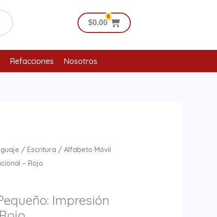
0
Cart
$
0.00
Refacciones
Nosotros
nguaje
/
Escritura
/ Alfabeto Móvil
cional – Rojo
 Pequeño: Impresión
 Rojo