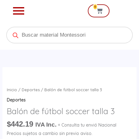
Ir
0
Cart
al
contenido
Products
search
Balón
de
fútbol
Inicio
/
Deportes
/ Balón de fútbol soccer talla 3
soccer
Deportes
talla
Balón de fútbol soccer talla 3
3
cantidad
$
442.19
IVA Inc.
+ Consulta tu envió Nacional
Precios sujetos a cambio sin previo aviso.