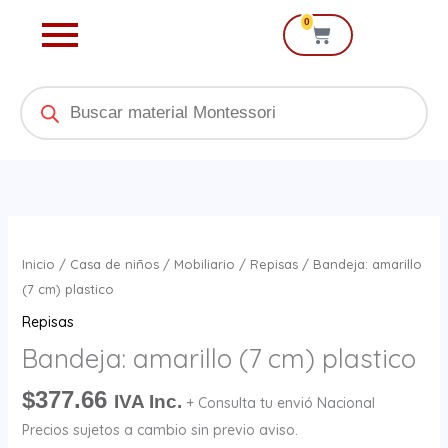
Ir
0
Cart
al
contenido
Products
search
Bandeja:
amarillo
Inicio
/
Casa de niños
/
Mobiliario
/
Repisas
/ Bandeja: amarillo
(7
(7 cm) plastico
cm)
Repisas
plastico
Bandeja: amarillo (7 cm) plastico
cantidad
$
377.66
IVA Inc.
+ Consulta tu envió Nacional
Precios sujetos a cambio sin previo aviso.