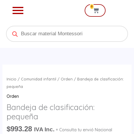
Ir
0
Cart
al
contenido
Products
search
Bandeja
de
Inicio
/
Comunidad infantil
/
Orden
/ Bandeja de clasificación:
clasificación:
pequeña
pequeña
Orden
cantidad
Bandeja de clasificación:
pequeña
$
993.28
IVA Inc.
+ Consulta tu envió Nacional