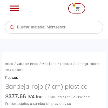
Ir
0
Cart
al
contenido
Products
search
Bandeja:
rojo
Inicio
/
Casa de niños
/
Mobiliario
/
Repisas
/ Bandeja: rojo (7
(7
cm) plastico
cm)
Repisas
plastico
Bandeja: rojo (7 cm) plastico
cantidad
$
377.66
IVA Inc.
+ Consulta tu envió Nacional
Precios sujetos a cambio sin previo aviso.