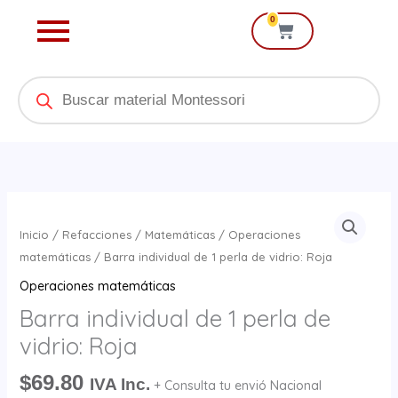
Ir
0
Cart
al
contenido
Products
search
Barra
individual
Inicio
/
Refacciones
/
Matemáticas
/
Operaciones
de
matemáticas
/ Barra individual de 1 perla de vidrio: Roja
1
Operaciones matemáticas
perla
Barra individual de 1 perla de
de
vidrio: Roja
vidrio:
Roja
$
69.80
IVA Inc.
+ Consulta tu envió Nacional
cantidad