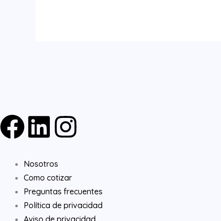
F
L
I
a
i
n
Nosotros
c
n
s
Como cotizar
e
k
t
Preguntas frecuentes
Política de privacidad
Aviso de privacidad