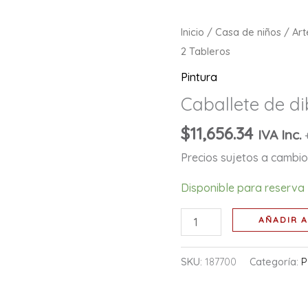
Caballete
Inicio
/
Casa de niños
/
Art
de
2 Tableros
dibujo:
Pintura
2
Caballete de di
Tableros
cantidad
$
11,656.34
IVA Inc.
Precios sujetos a cambio 
Disponible para reserva
AÑADIR A
SKU:
187700
Categoría:
P