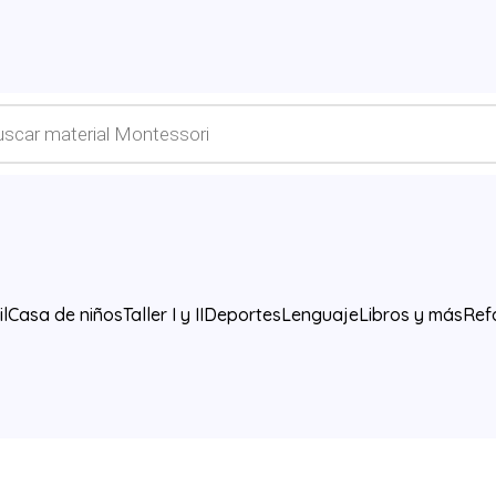
l
Casa de niños
Taller I y II
Deportes
Lenguaje
Libros y más
Ref