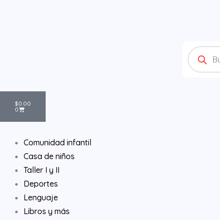
Ir
al
contenido
Products
search
Cart
$
0.00
0
Comunidad infantil
Casa de niños
Taller I y II
Deportes
Lenguaje
Libros y más