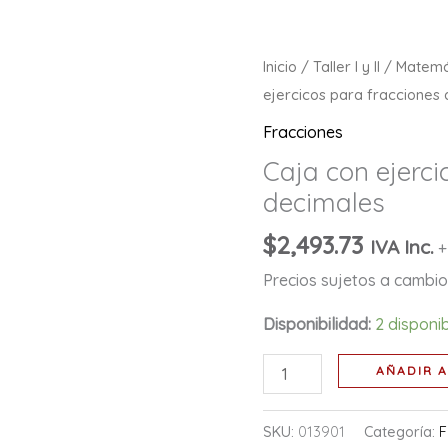
Caja
Inicio
/
Taller I y II
/
Matemá
con
ejercicos para fracciones
ejercicos
Fracciones
para
Caja con ejerci
fracciones
decimales
decimales
cantidad
$
2,493.73
IVA Inc.
+
Precios sujetos a cambio 
Disponibilidad:
2 disponi
AÑADIR A
SKU:
013901
Categoría:
F