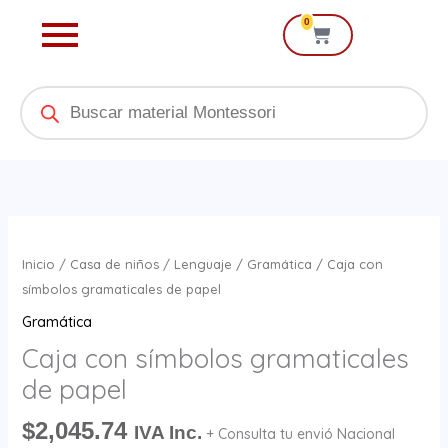
Ir
0
Cart
al
contenido
Products
search
Caja
con
Inicio
/
Casa de niños
/
Lenguaje
/
Gramática
/ Caja con
símbolos
símbolos gramaticales de papel
gramaticales
Gramática
de
Caja con símbolos gramaticales
papel
de papel
cantidad
$
2,045.74
IVA Inc.
+ Consulta tu envió Nacional