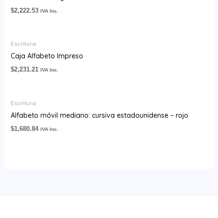
$
2,222.53
IVA Inc.
Escritura
Caja Alfabeto Impreso
$
2,231.21
IVA Inc.
Escritura
Alfabeto móvil mediano: cursiva estadounidense – rojo
$
1,680.84
IVA Inc.