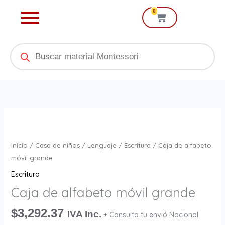
Ir
0
Cart
al
contenido
Products
search
Caja
de
alfabeto
Inicio
/
Casa de niños
/
Lenguaje
/
Escritura
/ Caja de alfabeto
móvil
móvil grande
grande
Escritura
cantidad
Caja de alfabeto móvil grande
$
3,292.37
IVA Inc.
+ Consulta tu envió Nacional