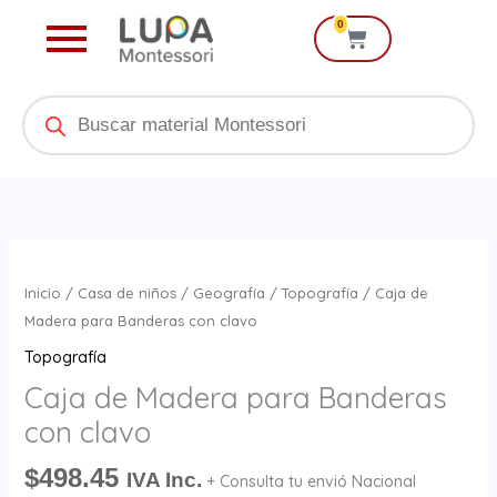
Ir
0
Cart
al
contenido
Products
search
Caja
de
Inicio
/
Casa de niños
/
Geografía
/
Topografía
/ Caja de
Madera
Madera para Banderas con clavo
para
Topografía
Banderas
Caja de Madera para Banderas
con
con clavo
clavo
cantidad
$
498.45
IVA Inc.
+ Consulta tu envió Nacional