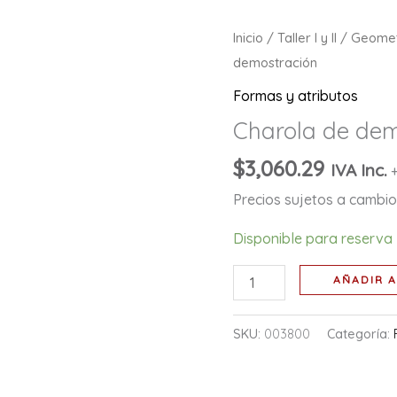
Charola
Inicio
/
Taller I y II
/
Geomet
de
demostración
demostración
Formas y atributos
cantidad
Charola de de
$
3,060.29
IVA Inc.
Precios sujetos a cambio 
Disponible para reserva
AÑADIR A
SKU:
003800
Categoría: