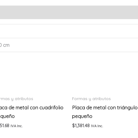
40 cm
rmas y atributos
Formas y atributos
aca de metal con cuadrifolio
Placa de metal con triángulo
equeño
pequeño
51.68
$
1,381.48
IVA Inc.
IVA Inc.