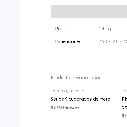
Información adicional
Peso
1.4 kg
Dimensiones
450 × 310 × 
Productos relacionados
Formas y atributos
Fo
Set de 9 cuadrados de metal
Pl
p
$
9,669.06
IVA Inc.
$
9