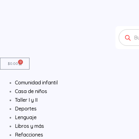
Ir
al
contenido
Products
search
0
Cart
$
0.00
Comunidad infantil
Casa de niños
Taller I y II
Deportes
Lenguaje
Libros y más
Refacciones