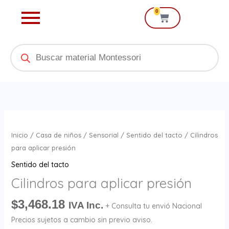
Ir
0
Cart
al
contenido
Products
search
Cilindros
para
Inicio
/
Casa de niños
/
Sensorial
/
Sentido del tacto
/ Cilindros
aplicar
para aplicar presión
presión
Sentido del tacto
cantidad
Cilindros para aplicar presión
$
3,468.18
IVA Inc.
+ Consulta tu envió Nacional
Precios sujetos a cambio sin previo aviso.