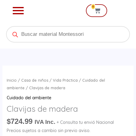
Ir
0
Cart
al
contenido
Products
search
Clavijas
de
Inicio
/
Casa de niños
/
Vida Práctica
/
Cuidado del
madera
ambiente
/ Clavijas de madera
cantidad
Cuidado del ambiente
Clavijas de madera
$
724.99
IVA Inc.
+ Consulta tu envió Nacional
Precios sujetos a cambio sin previo aviso.