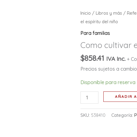
Como
Inicio
/
Libros y más
/
Refe
cultivar
el espíritu del niño
el
Para familias
espíritu
Como cultivar el
del
niño
$
858.41
IVA Inc.
+ Co
cantidad
Precios sujetos a cambio 
Disponible para reserva
AÑADIR A
SKU:
538410
Categoría:
P