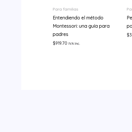
Para familias
Pa
Entendiendo el método
Pe
Montessori: una guía para
pa
padres
$
3
$
919.70
IVA Inc.