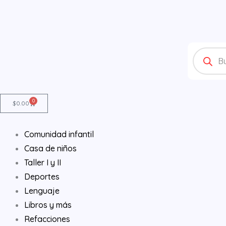
Ir
al
contenido
Products
search
0
Cart
$
0.00
Comunidad infantil
Casa de niños
Taller I y II
Deportes
Lenguaje
Libros y más
Refacciones