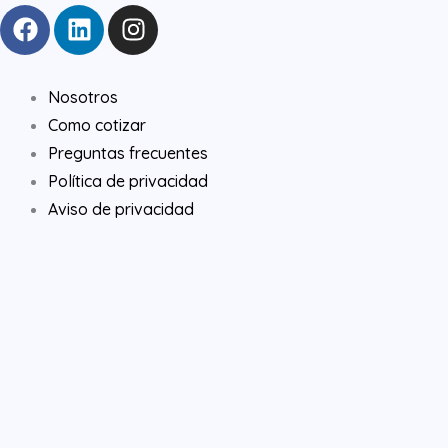
F
L
I
a
i
n
c
n
s
e
k
t
Nosotros
b
e
a
Como cotizar
o
d
g
Preguntas frecuentes
o
i
r
Política de privacidad
k
n
a
Aviso de privacidad
m