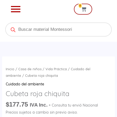
Ir
0
Cart
al
contenido
Products
search
Cubeta
roja
Inicio
/
Casa de niños
/
Vida Práctica
/
Cuidado del
chiquita
ambiente
/ Cubeta roja chiquita
cantidad
Cuidado del ambiente
Cubeta roja chiquita
$
177.75
IVA Inc.
+ Consulta tu envió Nacional
Precios sujetos a cambio sin previo aviso.