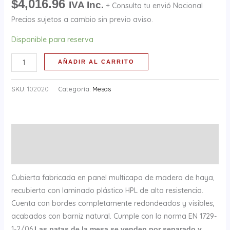
$
4,016.96
IVA Inc.
+ Consulta tu envió Nacional
64
x
Precios sujetos a cambio sin previo aviso.
2
Disponible para reserva
cm.
cantidad
AÑADIR AL CARRITO
SKU:
102020
Categoría:
Mesas
Descripción
Información adicional
Cubierta fabricada en panel multicapa de madera de haya,
recubierta con laminado plástico HPL de alta resistencia.
Cuenta con bordes completamente redondeados y visibles,
acabados con barniz natural. Cumple con la norma EN 1729-
1-2/06.
Las patas de la mesa se venden por separado y