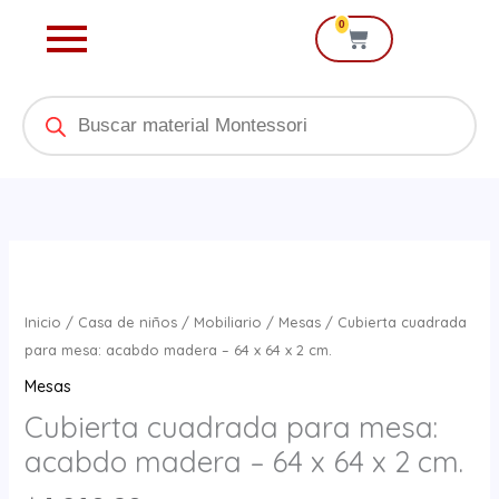
Ir
0
Cart
al
contenido
Products
search
Cubierta
cuadrada
para
Inicio
/
Casa de niños
/
Mobiliario
/
Mesas
/ Cubierta cuadrada
mesa:
para mesa: acabdo madera – 64 x 64 x 2 cm.
acabdo
Mesas
madera
Cubierta cuadrada para mesa:
–
acabdo madera – 64 x 64 x 2 cm.
64
x