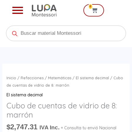
Ir
0
Cart
al
contenido
Products
search
Cubo
de
Inicio
/
Refacciones
/
Matemáticas
/
El sistema decimal
/ Cubo
cuentas
de cuentas de vidrio de 8: marrón
de
El sistema decimal
vidrio
Cubo de cuentas de vidrio de 8:
de
marrón
8:
marrón
$
2,747.31
IVA Inc.
+ Consulta tu envió Nacional
cantidad