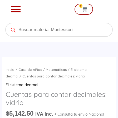
Ir
0
Cart
al
contenido
Products
search
Cuentas
para
Inicio
/
Casa de niños
/
Matemáticas
/
El sistema
contar
decimal
/ Cuentas para contar decimales: vidrio
decimales:
El sistema decimal
vidrio
Cuentas para contar decimales:
cantidad
vidrio
$
5,142.50
IVA Inc.
+ Consulta tu envió Nacional