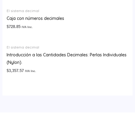
El sistema decimal
Caja con números decimales
$
728.85
IVA Inc.
El sistema decimal
Introducción a las Cantidades Decimales: Perlas Individuales
(Nylon).
$
3,357.57
IVA Inc.