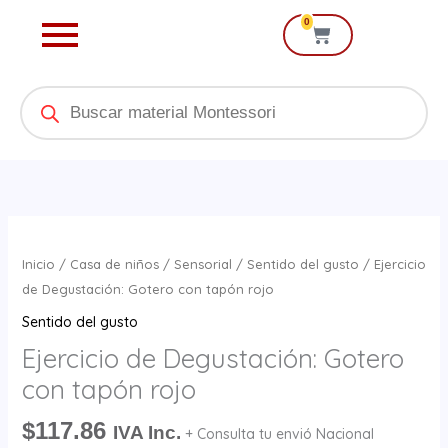
Ir
0
Cart
al
contenido
Products
search
Ejercicio
de
Inicio
/
Casa de niños
/
Sensorial
/
Sentido del gusto
/ Ejercicio
Degustación:
de Degustación: Gotero con tapón rojo
Gotero
Sentido del gusto
con
Ejercicio de Degustación: Gotero
tapón
con tapón rojo
rojo
cantidad
$
117.86
IVA Inc.
+ Consulta tu envió Nacional