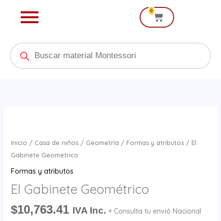
Ir
0
Cart
al
contenido
Products
search
El
Gabinete
Geométrico
Inicio
/
Casa de niños
/
Geometría
/
Formas y atributos
/ El
cantidad
Gabinete Geométrico
Formas y atributos
El Gabinete Geométrico
$
10,763.41
IVA Inc.
+ Consulta tu envió Nacional