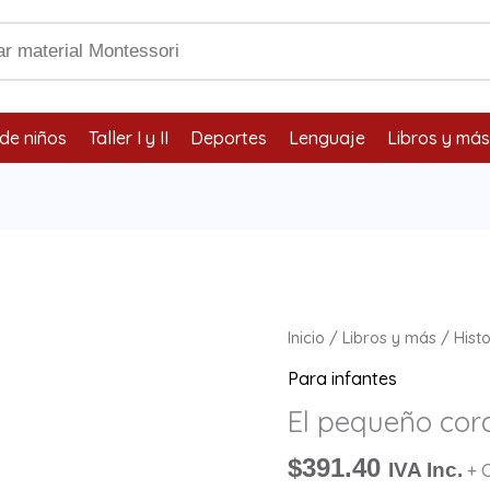
de niños
Taller I y II
Deportes
Lenguaje
Libros y más
El
Inicio
/
Libros y más
/
Hist
pequeño
Para infantes
coral
El pequeño cor
cantidad
$
391.40
IVA Inc.
+ 