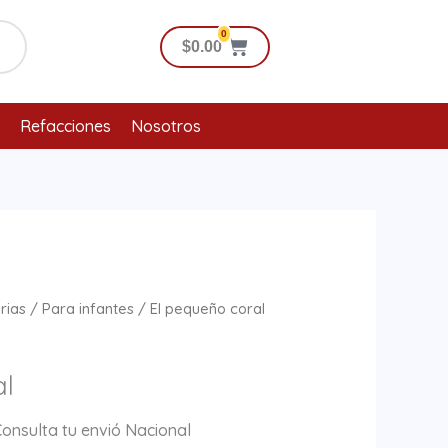
0
Cart
$
0.00
Refacciones
Nosotros
orias
/
Para infantes
/ El pequeño coral
al
Consulta tu envió Nacional