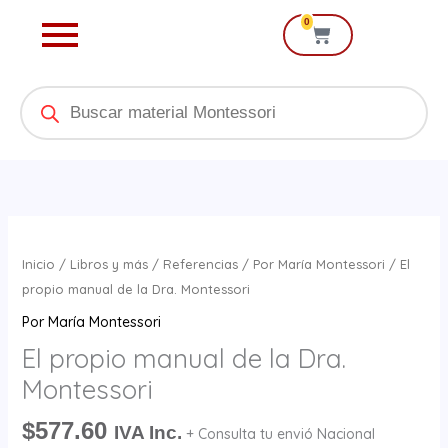
Ir
0
Cart
al
contenido
Products
search
El
propio
Inicio
/
Libros y más
/
Referencias
/
Por María Montessori
/ El
manual
propio manual de la Dra. Montessori
de
Por María Montessori
la
El propio manual de la Dra.
Dra.
Montessori
Montessori
cantidad
$
577.60
IVA Inc.
+ Consulta tu envió Nacional