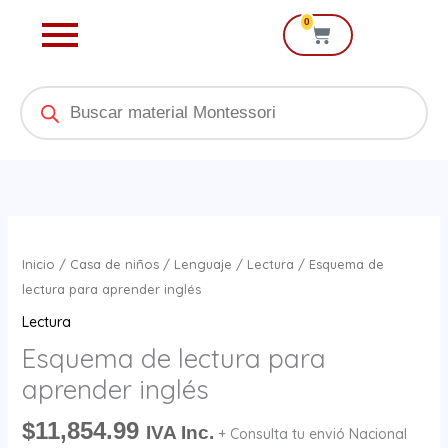
Ir
0
Cart
al
contenido
Products
search
Esquema
de
Inicio
/
Casa de niños
/
Lenguaje
/
Lectura
/ Esquema de
lectura
lectura para aprender inglés
para
Lectura
aprender
Esquema de lectura para
inglés
aprender inglés
cantidad
$
11,854.99
IVA Inc.
+ Consulta tu envió Nacional