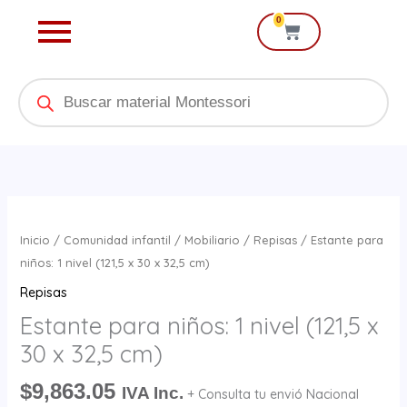
Ir
0
Cart
al
contenido
Products
search
Estante
para
Inicio
/
Comunidad infantil
/
Mobiliario
/
Repisas
/ Estante para
niños:
niños: 1 nivel (121,5 x 30 x 32,5 cm)
1
Repisas
nivel
Estante para niños: 1 nivel (121,5 x
(121,5
30 x 32,5 cm)
x
30
$
9,863.05
IVA Inc.
+ Consulta tu envió Nacional
x