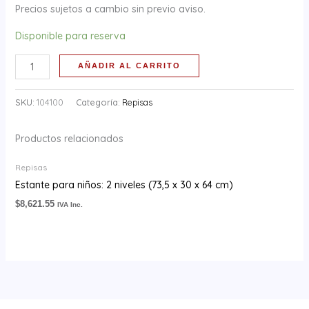
32,5
Precios sujetos a cambio sin previo aviso.
cm)
Disponible para reserva
cantidad
AÑADIR AL CARRITO
SKU:
104100
Categoría:
Repisas
Productos relacionados
Repisas
Estante para niños: 2 niveles (73,5 x 30 x 64 cm)
$
8,621.55
IVA Inc.