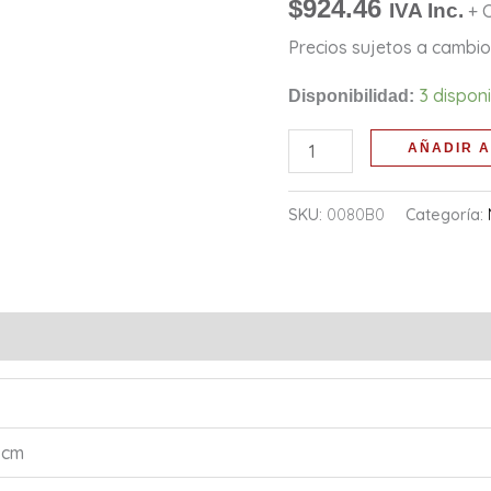
$
924.46
IVA Inc.
+ 
Precios sujetos a cambio 
3 dispon
Disponibilidad:
AÑADIR A
SKU:
0080B0
Categoría:
 cm