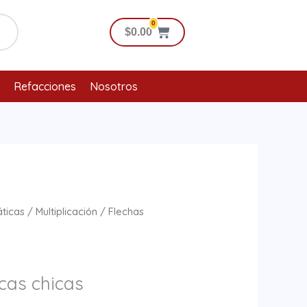
0
Cart
$
0.00
Refacciones
Nosotros
ticas
/
Multiplicación
/ Flechas
cas chicas