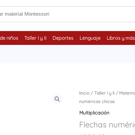
de niños
Taller I y II
Deportes
Lenguaje
Libros y más
Flechas
Inicio
/
Taller I y II
/
Matemá
numéricas
numéricas chicas
chicas
Multiplicación
cantidad
Flechas numéri