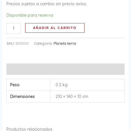
tarjetas
Precios sujetos a cambio sin previo aviso.
cantidad
Disponible para reserva
AÑADIR AL CARRITO
SKU:
550500
Categoría:
Planeta tierra
Información adicional
Peso
0.2 kg
Dimensiones
210 × 140 × 10 cm
Productos relacionados