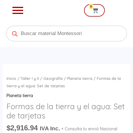
Ir
0
Cart
al
contenido
Products
search
Formas
de
Inicio
/
Taller I y II
/
Geografía
/
Planeta tierra
/ Formas de la
la
tierra y el agua: Set de tarjetas
tierra
Planeta tierra
y
Formas de la tierra y el agua: Set
el
de tarjetas
agua:
Set
$
2,916.94
IVA Inc.
+ Consulta tu envió Nacional
de