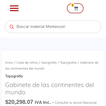
Ir
0
Cart
al
contenido
Products
search
Gabinete
de
Inicio
/
Casa de niños
/
Geografía
/
Topografía
/ Gabinete de
las
las continentes del mundo
continentes
Topografía
del
Gabinete de las continentes del
mundo
mundo
cantidad
$
20,298.07
IVA Inc.
+ Consulta tu envió Nacional