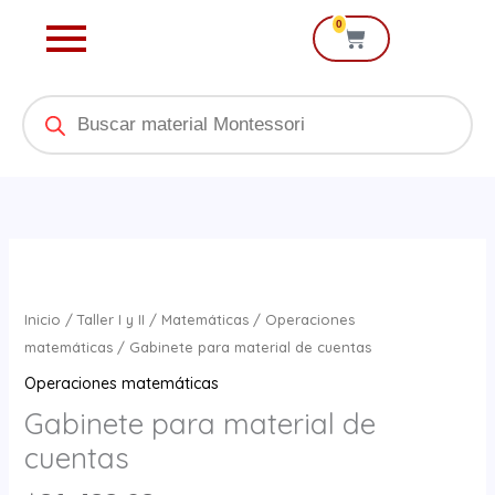
Ir
0
Cart
al
contenido
Products
search
Gabinete
para
material
Inicio
/
Taller I y II
/
Matemáticas
/
Operaciones
de
matemáticas
/ Gabinete para material de cuentas
cuentas
Operaciones matemáticas
cantidad
Gabinete para material de
cuentas