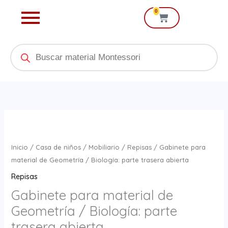
Ir
0
Cart
al
contenido
Products
search
Gabinete
para
material
Inicio
/
Casa de niños
/
Mobiliario
/
Repisas
/ Gabinete para
de
material de Geometría / Biología: parte trasera abierta
Geometría
Repisas
/
Gabinete para material de
Biología:
Geometría / Biología: parte
parte
trasera
trasera abierta