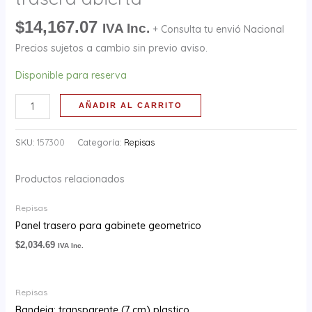
abierta
$
14,167.07
cantidad
IVA Inc.
+ Consulta tu envió Nacional
Precios sujetos a cambio sin previo aviso.
Disponible para reserva
AÑADIR AL CARRITO
SKU:
157300
Categoría:
Repisas
Productos relacionados
Repisas
Panel trasero para gabinete geometrico
$
2,034.69
IVA Inc.
Repisas
Bandeja: transparente (7 cm) plastico