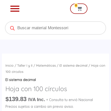
Ir
0
Cart
al
contenido
Products
search
Hoja
con
Inicio
/
Taller I y II
/
Matemáticas
/
El sistema decimal
/ Hoja con
100
100 círculos
círculos
El sistema decimal
cantidad
Hoja con 100 círculos
$
139.83
IVA Inc.
+ Consulta tu envió Nacional
Precios sujetos a cambio sin previo aviso.