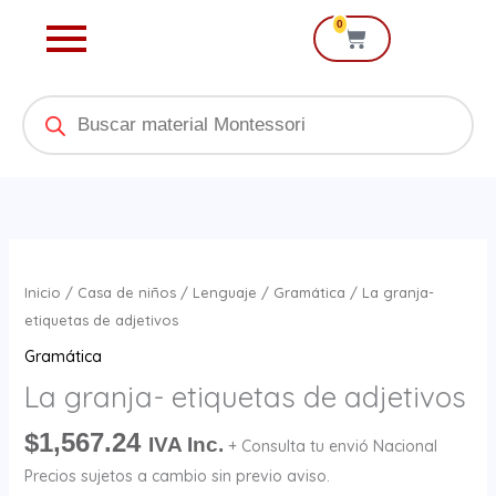
Ir
0
Cart
al
contenido
Products
search
La
granja-
Inicio
/
Casa de niños
/
Lenguaje
/
Gramática
/ La granja-
etiquetas
etiquetas de adjetivos
de
Gramática
adjetivos
La granja- etiquetas de adjetivos
cantidad
$
1,567.24
IVA Inc.
+ Consulta tu envió Nacional
Precios sujetos a cambio sin previo aviso.