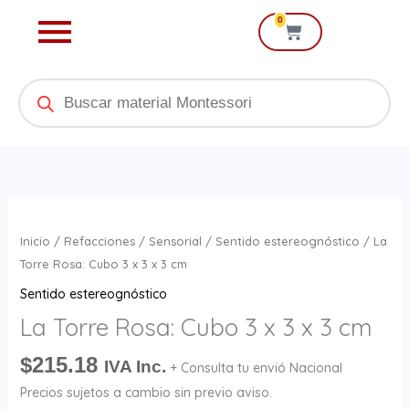
Ir
0
Cart
al
contenido
Products
search
La
Torre
Inicio
/
Refacciones
/
Sensorial
/
Sentido estereognóstico
/ La
Rosa:
Torre Rosa: Cubo 3 x 3 x 3 cm
Cubo
Sentido estereognóstico
3
La Torre Rosa: Cubo 3 x 3 x 3 cm
x
3
$
215.18
IVA Inc.
+ Consulta tu envió Nacional
x
Precios sujetos a cambio sin previo aviso.
3