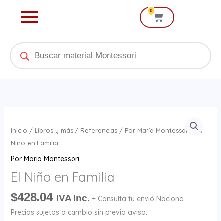
Ir
0
Cart
al
contenido
Products
search
El
Niño
Inicio
/
Libros y más
/
Referencias
/
Por María Montessori
/ El
en
Niño en Familia
Familia
Por María Montessori
cantidad
El Niño en Familia
$
428.04
IVA Inc.
+ Consulta tu envió Nacional
Precios sujetos a cambio sin previo aviso.