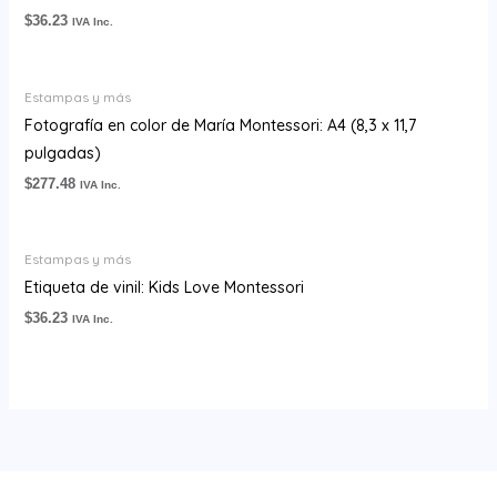
$
36.23
IVA Inc.
Estampas y más
Fotografía en color de María Montessori: A4 (8,3 x 11,7
pulgadas)
$
277.48
IVA Inc.
Estampas y más
Etiqueta de vinil: Kids Love Montessori
$
36.23
IVA Inc.