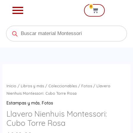
Ir
0
Cart
al
contenido
Products
search
Llavero
Nienhuis
Montessori:
Inicio
/
Libros y más
/
Coleccionables
/
Fotos
/ Llavero
Cubo
Nienhuis Montessori: Cubo Torre Rosa
Torre
Estampas y más
,
Fotos
Rosa
Llavero Nienhuis Montessori:
cantidad
Cubo Torre Rosa