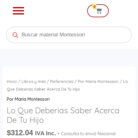
Ir
0
Cart
al
contenido
Products
search
Lo
Que
Inicio
/
Libros y más
/
Referencias
/
Por María Montessori
/ Lo
Deberias
Que Deberias Saber Acerca De Tu Hijo
Saber
Por María Montessori
Acerca
Lo Que Deberias Saber Acerca
De
De Tu Hijo
Tu
Hijo
$
312.04
IVA Inc.
+ Consulta tu envió Nacional
cantidad