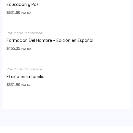
Educación y Paz
$
631.90
IVA Inc.
Por María Montessori
Formacion Del Hombre – Edición en Español
$
455.35
IVA Inc.
Por María Montessori
El niño en la familia
$
631.90
IVA Inc.