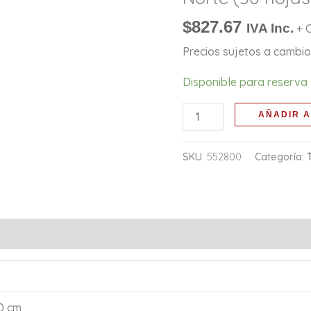
del
Norte
$
827.67
IVA Inc.
+ 
(50
Precios sujetos a cambio 
hojas)
cantidad
Disponible para reserva
AÑADIR A
SKU:
552800
Categoría:
10 cm