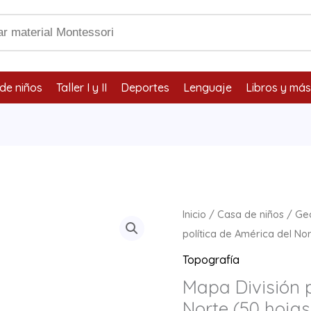
de niños
Taller I y II
Deportes
Lenguaje
Libros y más
Mapa
Inicio
/
Casa de niños
/
Ge
División
política de América del No
política
Topografía
de
Mapa División p
América
Norte (50 hojas