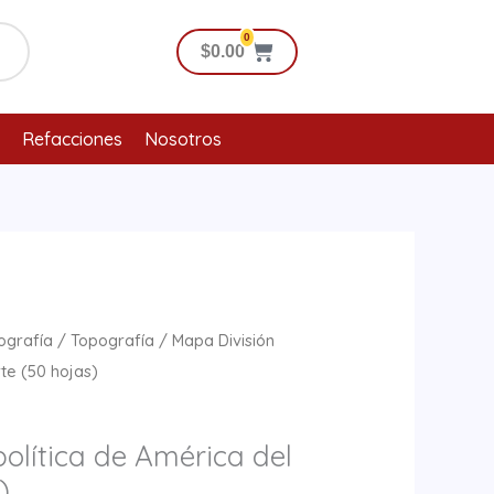
0
Cart
$
0.00
Refacciones
Nosotros
ografía
/
Topografía
/ Mapa División
rte (50 hojas)
olítica de América del
)