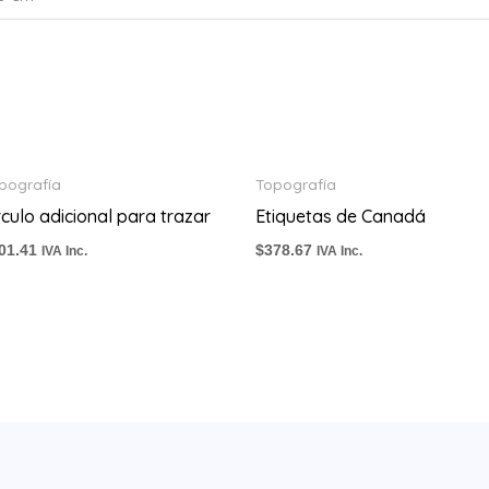
pografía
Topografía
rculo adicional para trazar
Etiquetas de Canadá
01.41
$
378.67
IVA Inc.
IVA Inc.