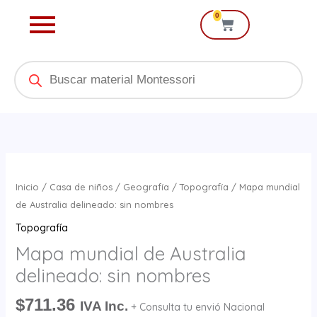
Ir
0
Cart
al
contenido
Products
search
Mapa
mundial
Inicio
/
Casa de niños
/
Geografía
/
Topografía
/ Mapa mundial
de
de Australia delineado: sin nombres
Australia
Topografía
delineado:
Mapa mundial de Australia
sin
delineado: sin nombres
nombres
cantidad
$
711.36
IVA Inc.
+ Consulta tu envió Nacional